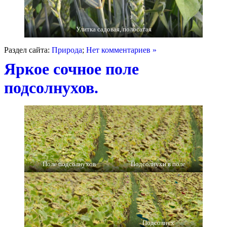
Улитка садовая, полосатая
Раздел сайта:
Природа
;
Нет комментариев »
Яркое сочное поле
подсолнухов.
Поле подсолнухов
Подсолнухи в поле
Подсолнух