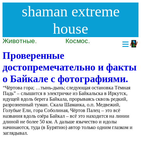
shaman extreme
house
Животные.
Космос.
≡
Проверенные
достопремечательно и факты
о Байкале с фотографиями.
“Чёртова гора; …тынь-дынь; следующая остановка Тёмная
Падь” – слышится в электричке из Байкальска в Иркутск,
идущей вдоль берега Байкала, прорываясь сквозь редкий,
разрозненный туман. Скала Шаманка, о.п. Медвежий,
Голубые Ели, гора Соболиная, Чёртов Палец – это всё
названия вдоль озёра Байкал – всё это находится на линии
длиной не более 50 км. А дальше язычество и идолы
начинаются, туда (в Бурятию) автор только одним глазком и
заглядывал.