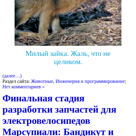
Милый зайка. Жаль, что не
целиком.
(далее…)
Раздел сайта:
Животные
,
Инженерия и программирование
;
Нет комментариев »
Финальная стадия
разработки запчастей для
электровелосипедов
Марсупиали: Бандикут и