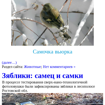
Самочка вьюрка
(далее…)
Раздел сайта:
Животные
;
Нет комментариев »
Зяблики: самец и самки
В процессе тестирования сверх-нано-технологичной
фотоловушки были зафиксированы зяблики в лесополосе
Ростовской обл.