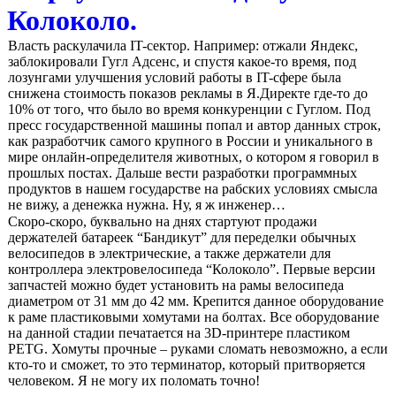
Колоколо.
Власть раскулачила IT-сектор. Например: отжали Яндекс,
заблокировали Гугл Адсенс, и спустя какое-то время, под
лозунгами улучшения условий работы в IT-сфере была
снижена стоимость показов рекламы в Я.Директе где-то до
10% от того, что было во время конкуренции с Гуглом. Под
пресс государственной машины попал и автор данных строк,
как разработчик самого крупного в России и уникального в
мире онлайн-определителя животных, о котором я говорил в
прошлых постах. Дальше вести разработки программных
продуктов в нашем государстве на рабских условиях смысла
не вижу, а денежка нужна. Ну, я ж инженер…
Скоро-скоро, буквально на днях стартуют продажи
держателей батареек “Бандикут” для переделки обычных
велосипедов в электрические, а также держатели для
контроллера электровелосипеда “Колоколо”. Первые версии
запчастей можно будет установить на рамы велосипеда
диаметром от 31 мм до 42 мм. Крепится данное оборудование
к раме пластиковыми хомутами на болтах. Все оборудование
на данной стадии печатается на 3D-принтере пластиком
PETG. Хомуты прочные – руками сломать невозможно, а если
кто-то и сможет, то это терминатор, который притворяется
человеком. Я не могу их поломать точно!