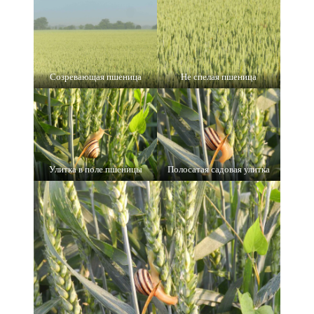
Созревающая пшеница
Не спелая пшеница
Улитка в поле пшеницы
Полосатая садовая улитка