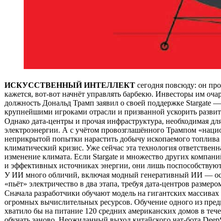
ИСКУССТВЕННЫЙ ИНТЕЛЛЕКТ
сегодня повсюду: он про
кажется, вот-вот начнёт управлять барбекю. Инвесторы им оч
должность Дональд Трамп заявил о своей поддержке Stargate
крупнейшими игроками отрасли и призванной ускорить разви
Однако дата-центры и прочая инфраструктура, необходимая дл
электроэнергии. А с учётом провозглашённого Трампом «наци
неприкрытой попытки нарастить добычу ископаемого топлива 
климатический кризис. Уже сейчас эта технология ответствен
изменение климата. Если Stargate и множество других компан
и эффективных источниках энергии, они лишь поспособствую
У ИИ много обличий, включая модный генеративный ИИ — ос
«пьёт» электричество в два этапа, требуя дата-центров разме
Сначала разработчики обучают модель на гигантских массив
огромных вычислительных ресурсов. Обучение одного из пред
хватило бы на питание 120 средних американских домов в течен
обучать заново. Неожиданный выход китайского чат-бота Deep