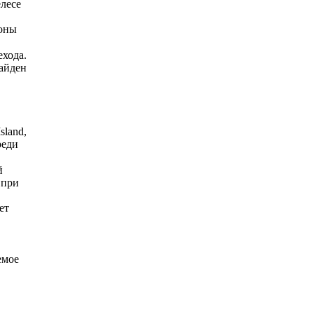
елесе
роны
ехода.
Байден
sland,
реди
й
 при
ет
емое