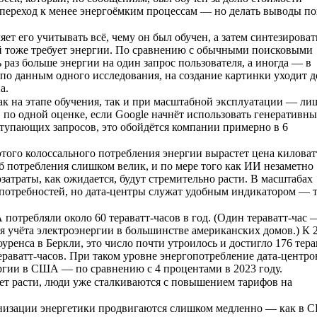
 переход к менее энергоёмким процессам — но делать выводы по
ет его учитывать всё, чему он был обучен, а затем синтезироват
ый тоже требует энергии. По сравнению с обычными поисковыми
 раз больше энергии на один запрос пользователя, а иногда — в
по данным одного исследования, на создание картинки уходит д
а.
 на этапе обучения, так и при масштабной эксплуатации — ли
, по одной оценке, если Google начнёт использовать генеративн
ступающих запросов, это обойдётся компании примерно в 6
 этого колоссального потребления энергии вырастет цена киловат
б потребления слишком велик, и по мере того как ИИ незаметно
затраты, как ожидается, будут стремительно расти. В масштабах
 потребностей, но дата-центры служат удобным индикатором — 
отребляли около 60 тераватт-часов в год. (Один тераватт-час 
я учёта электроэнергии в большинстве американских домов.) К 
ренса в Беркли, это число почти утроилось и достигло 176 тера
тераватт-часов. При таком уровне энергопотребление дата-центро
ергии в США — по сравнению с 4 процентами в 2023 году.
ет расти, люди уже сталкиваются с повышением тарифов на
бонизации энергетики продвигаются слишком медленно — как в 