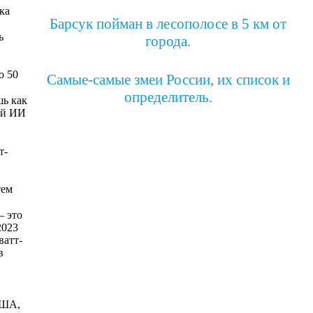
ка
Барсук пойман в лесополосе в 5 км от
ь
города.
о 50
Самые-самые змеи России, их список и
определитель.
шь как
ый ИИ
т-
тем
— это
2023
ватт-
в
США,