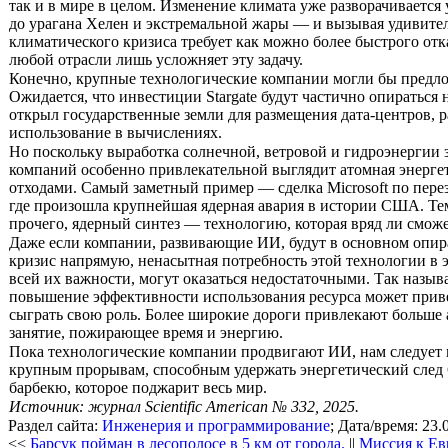
так и в мире в целом. Изменение климата уже разворачивается
до урагана Хелен и экстремальной жары — и вызывая удивите
климатического кризиса требует как можно более быстрого отк
любой отрасли лишь усложняет эту задачу.
Конечно, крупные технологические компании могли бы предло
Ожидается, что инвестиции Stargate будут частично опираться
открыл государственные земли для размещения дата-центров, 
использование в вычислениях.
Но поскольку выработка солнечной, ветровой и гидроэнергии 
компаний особенно привлекательной выглядит атомная энерге
отходами. Самый заметный пример — сделка Microsoft по перез
где произошла крупнейшая ядерная авария в истории США. Те
прочего, ядерный синтез — технологию, которая вряд ли смож
Даже если компании, развивающие ИИ, будут в основном опира
кризис напрямую, ненасытная потребность этой технологии в 
всей их важности, могут оказаться недостаточными. Так назы
повышение эффективности использования ресурса может привес
сыграть свою роль. Более широкие дороги привлекают больше
занятие, пожирающее время и энергию.
Пока технологические компании продвигают ИИ, нам следует 
крупным прорывам, способным удержать энергетический след
барбекю, которое поджарит весь мир.
Источник: журнал Scientific American № 332, 2025.
Раздел сайта:
Инженерия и программирование
; Дата/время: 23.
<<
Барсук пойман в лесополосе в 5 км от города.
||
Миссия к Ев