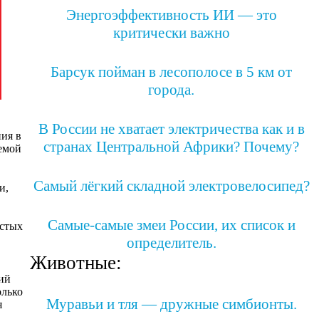
Энергоэффективность ИИ — это
критически важно
Барсук пойман в лесополосе в 5 км от
города.
В России не хватает электричества как и в
ния в
странах Центральной Африки? Почему?
емой
Самый лёгкий складной электровелосипед?
и,
Самые-самые змеи России, их список и
истых
определитель.
Животные:
ий
олько
Муравьи и тля — дружные симбионты.
я