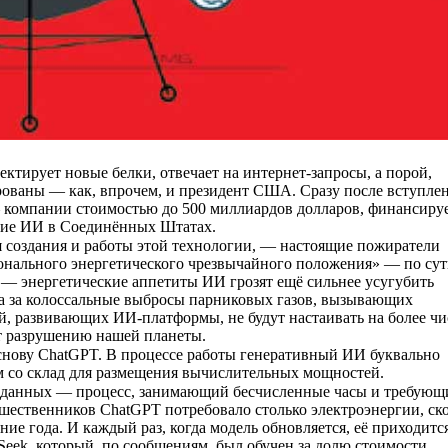
ектирует новые белки, отвечает на интернет-запросы, а порой,
арованы — как, впрочем, и президент США. Сразу после вступле
 — компании стоимостью до 500 миллиардов долларов, финансиру
тие ИИ в Соединённых Штатах.
я создания и работы этой технологии, — настоящие пожиратели
онального энергетического чрезвычайного положения» — по сут
— энергетические аппетиты ИИ грозят ещё сильнее усугубить
на за колоссальные выбросы парниковых газов, вызывающих
ий, развивающих ИИ-платформы, не будут настаивать на более ч
т разрушению нашей планеты.
нову ChatGPT. В процессе работы генеративный ИИ буквально
ром со склад для размещения вычислительных мощностей.
ах данных — процесс, занимающий бесчисленные часы и требующ
шественников ChatGPT потребовало столько электроэнергии, ск
ие года. И каждый раз, когда модель обновляется, её приходитс
Seek, который, по сообщениям, был обучен за долю стоимости