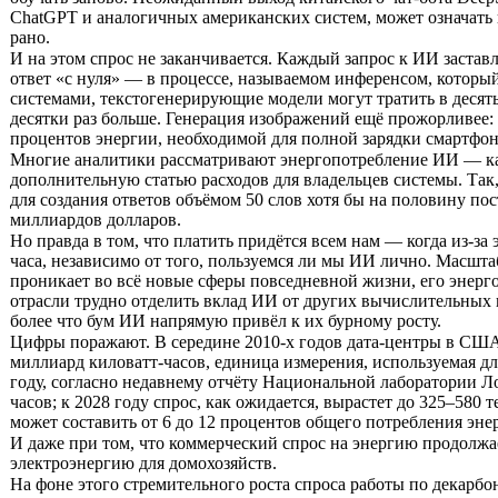
ChatGPT и аналогичных американских систем, может означать
рано.
И на этом спрос не заканчивается. Каждый запрос к ИИ заставля
ответ «с нуля» — в процессе, называемом инференсом, котор
системами, текстогенерирующие модели могут тратить в десять
десятки раз больше. Генерация изображений ещё прожорливее: 
процентов энергии, необходимой для полной зарядки смартфон
Многие аналитики рассматривают энергопотребление ИИ — как
дополнительную статью расходов для владельцев системы. Так
для создания ответов объёмом 50 слов хотя бы на половину по
миллиардов долларов.
Но правда в том, что платить придётся всем нам — когда из-за
часа, независимо от того, пользуемся ли мы ИИ лично. Масшта
проникает во всё новые сферы повседневной жизни, его энерго
отрасли трудно отделить вклад ИИ от других вычислительных
более что бум ИИ напрямую привёл к их бурному росту.
Цифры поражают. В середине 2010-х годов дата-центры в США п
миллиард киловатт-часов, единица измерения, используемая дл
году, согласно недавнему отчёту Национальной лаборатории Лоу
часов; к 2028 году спрос, как ожидается, вырастет до 325–580 
может составить от 6 до 12 процентов общего потребления эн
И даже при том, что коммерческий спрос на энергию продолжа
электроэнергию для домохозяйств.
На фоне этого стремительного роста спроса работы по декар