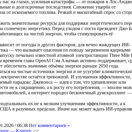
 у нас на глазах, усиливая катастрофы — от пожаров в Лос-Андж
льные и долгосрочные последствия. Снижение ущерба от
аза от ископаемого топлива. Резкий и масштабный спрос со сто
жить значительные ресурсы для поддержки энергетического пер
 на солнечную энергетику. Перед уходом с поста президент Джо 
работающих на чистой энергии, чтобы стимулировать её
зависит от погоды и других факторов, для вечно жаждущих ИИ-
тика — что вызывает опасения по поводу загрязнения ядерными
апуску печально известной атомной электростанции Three Mile I
м временем глава OpenAI Сэм Альтман активно поддерживает, с
ет обеспечить значимые объёмы энергии раньше 2050 года.
ться на чистые источники энергии и не усугубят климатически
электричестве остаётся тревожной. И улучшения эффективности,
ваемый парадокс Джевонса — идея о том, что удешевление или
ти не к сокращению, а к росту его потребления, — вполне мож
 автомобилей, а интернет породил бесконечный думскроллинг —
подталкивать их не к мелким улучшениям эффективности, а к
 США в разумных пределах. Иначе нас может ждать ИИ-управля
01.2026 / 06:38
Нет комментариев »
ропе — Клипер.
>>