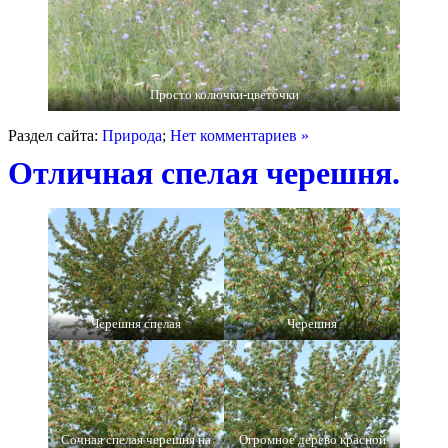
Просто колючки-цветочки
Раздел сайта:
Природа
;
Нет комментариев »
Отличная спелая черешня.
Черешня спелая
Черешня
Сочная спелая черешня на
Огромное дерево красной