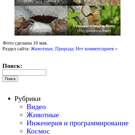
(
Nymphalis antiopa
)
У
глокрыльница ц-белое
Траурница
(
Polygonia c-album
)
Фото сделаны 16 мая.
Раздел сайта:
Животные
,
Природа
;
Нет комментариев »
Поиск:
Рубрики
Видео
Животные
Инженерия и программирование
Космос