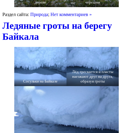
дереве
черешни
Раздел сайта:
Природа
;
Нет комментариев »
Ледяные гроты на берегу
Байкала
Лёд трескается и пласты
наезжают друг на друга,
Сосульки на Байкале
образуя гроты