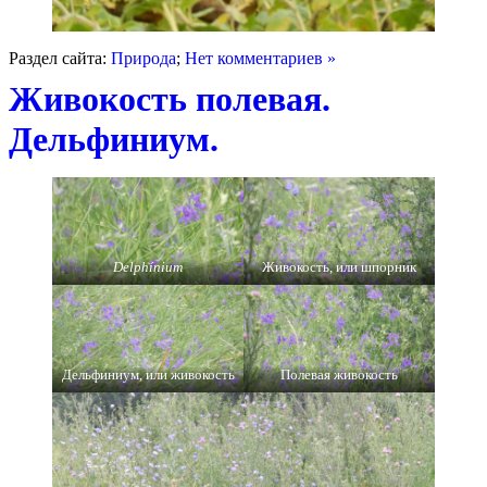
Раздел сайта:
Природа
;
Нет комментариев »
Живокость полевая.
Дельфиниум.
Delphínium
Живокость, или шпорник
Дельфиниум, или живокость
Полевая живокость