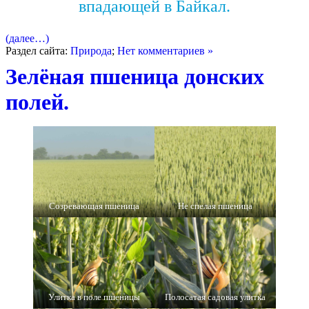
впадающей в Байкал.
(далее…)
Раздел сайта:
Природа
;
Нет комментариев »
Зелёная пшеница донских
полей.
Созревающая пшеница
Не спелая пшеница
Улитка в поле пшеницы
Полосатая садовая улитка