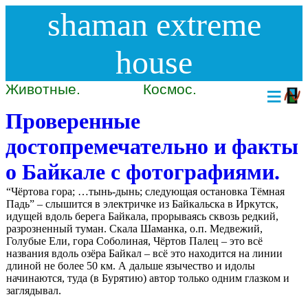
shaman extreme
house
Животные.
Космос.
≡
Проверенные
достопремечательно и факты
о Байкале с фотографиями.
“Чёртова гора; …тынь-дынь; следующая остановка Тёмная
Падь” – слышится в электричке из Байкальска в Иркутск,
идущей вдоль берега Байкала, прорываясь сквозь редкий,
разрозненный туман. Скала Шаманка, о.п. Медвежий,
Голубые Ели, гора Соболиная, Чёртов Палец – это всё
названия вдоль озёра Байкал – всё это находится на линии
длиной не более 50 км. А дальше язычество и идолы
начинаются, туда (в Бурятию) автор только одним глазком и
заглядывал.