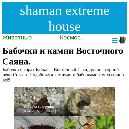
shaman extreme
house
Животные.
Космос.
≡
Бабочки и камни Восточного
Саяна.
Бабочки в горах Байкала, Восточный Саян, долина горной
реки Солзан. Подобными камнями и бабочками там усыпано
всё!
Бабочка траурница
(
Nymphalis antiopa
)