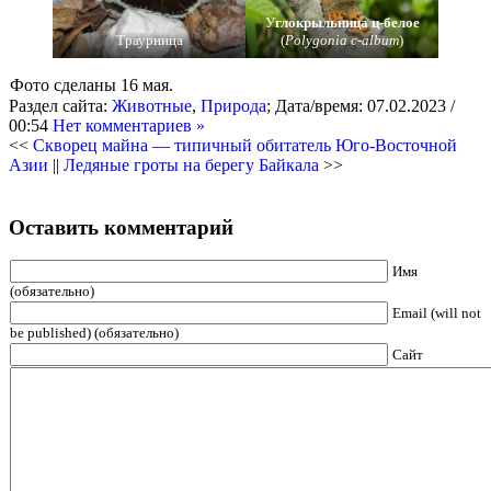
У
глокрыльница ц-белое
Траурница
(
Polygonia c-album
)
Фото сделаны 16 мая.
Раздел сайта:
Животные
,
Природа
; Дата/время: 07.02.2023 /
00:54
Нет комментариев »
<<
Скворец майна — типичный обитатель Юго-Восточной
Азии
||
Ледяные гроты на берегу Байкала
>>
Оставить комментарий
Имя
(обязательно)
Еmail (will not
be published) (обязательно)
Сайт